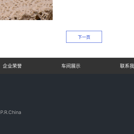
下一页
企业荣誉
车间展示
联系
P.R.China